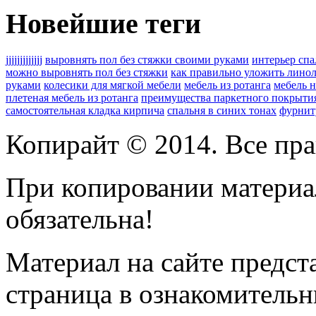
Новейшие теги
jjjjjjjjjjjjj
выровнять пол без стяжки своими руками
интерьер сп
можно выровнять пол без стяжки
как правильно уложить лино
руками
колесики для мягкой мебели
мебель из ротанга
мебель н
плетеная мебель из ротанга
преимущества паркетного покрыти
самостоятельная кладка кирпича
спальня в синих тонах
фурнит
Копирайт © 2014. Все пра
При копировании материал
обязательна!
Материал на сайте предс
страница
в ознакомительн