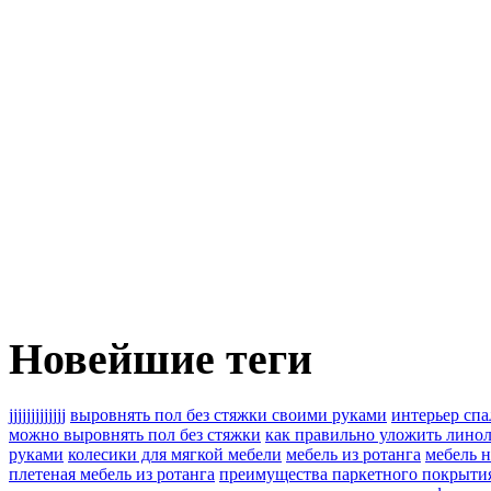
Новейшие теги
jjjjjjjjjjjjj
выровнять пол без стяжки своими руками
интерьер сп
можно выровнять пол без стяжки
как правильно уложить лино
руками
колесики для мягкой мебели
мебель из ротанга
мебель н
плетеная мебель из ротанга
преимущества паркетного покрыти