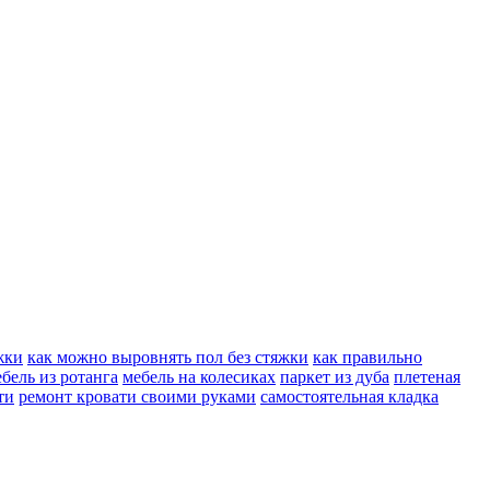
жки
как можно выровнять пол без стяжки
как правильно
бель из ротанга
мебель на колесиках
паркет из дуба
плетеная
ти
ремонт кровати своими руками
самостоятельная кладка