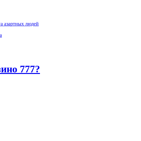
га азартных людей
а
ино 777?