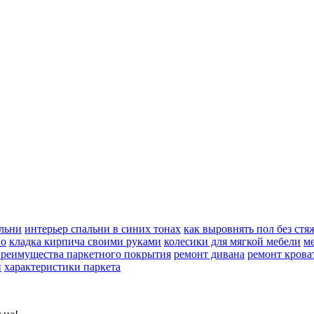
альни
интерьер спальни в синих тонах
как выровнять пол без стя
но
кладка кирпича своими руками
колесики для мягкой мебели
ме
реимущества паркетного покрытия
ремонт дивана
ремонт крова
и
характеристики паркета