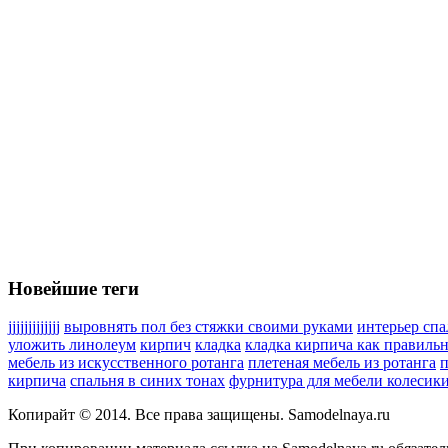
Новейшие теги
jjjjjjjjjjjjj
выровнять пол без стяжки своими руками
интерьер сп
уложить линолеум
кирпич
кладка
кладка кирпича как правиль
мебель из искусственного ротанга
плетеная мебель из ротанга
п
кирпича
спальня в синих тонах
фурнитура для мебели колесик
Копирайт © 2014. Все права защищены. Samodelnaya.ru